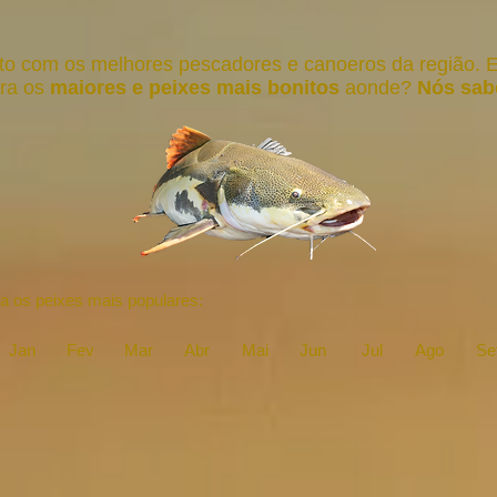
o com os melhores pescadores e canoeros da região. 
ra os
maiores e peixes mais bonitos
aonde?
Nós sab
a os peixes mais populares:
Jan
Fev
Mar
Abr
Mai
Jun
Jul
Ago
Se