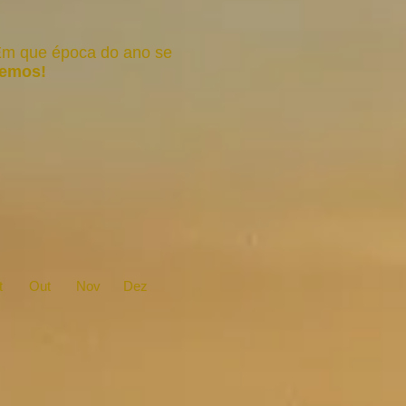
Em que época do ano se
emos!
t
Out
Nov
Dez