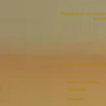
Trabalhamos em conjunt
encont
Veja nesta tabela quando peg
APAPÁ / DOURADA
TUCUNARÉ
PIRARARA